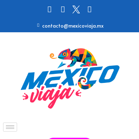
contacto@mexicoviaja.mx