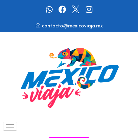
contacto@mexicoviaja.mx