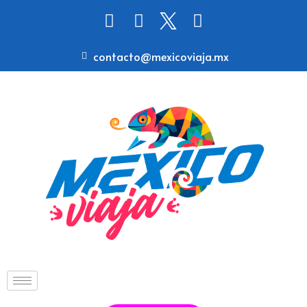
contacto@mexicoviaja.mx