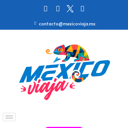
contacto@mexicoviaja.mx