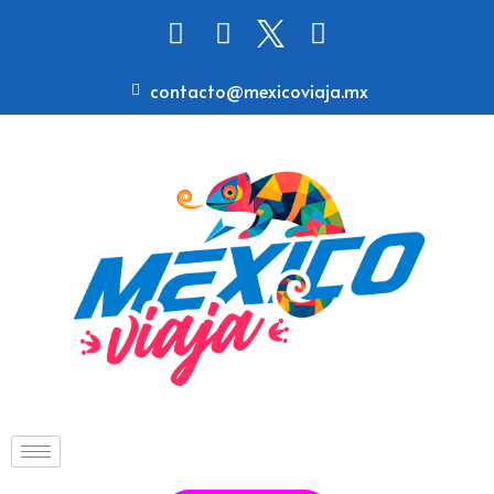
contacto@mexicoviaja.mx