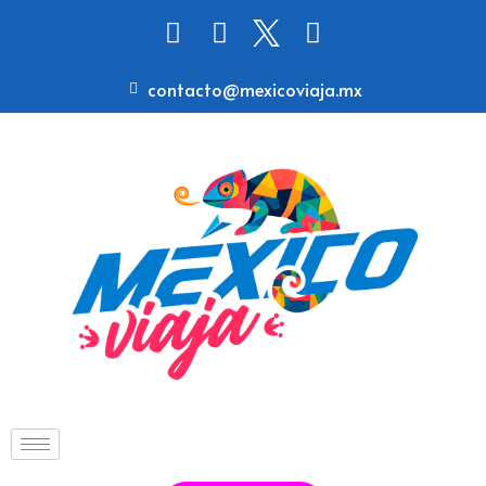
contacto@mexicoviaja.mx